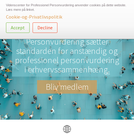
Videnscenter for Professionel Personvurdering anvender cookies på dette website.
Læs mere på linket.
Togg
Cookie-og-Privatlivspolitik
navig
Gå
Accept
Decline
Videnscenter for Professionel
til
hoved-
Personvurdering sætter
indhold
standarden for anstændig og
professionel personvurdering
i erhvervssammenhæng.
Bliv medlem